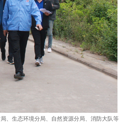
局、生态环境分局、自然资源分局、消防大队等