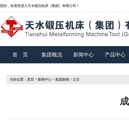
您好，欢迎您进入天水锻压机床（集团）有限公司！
首 页
集团概况
新闻中心
产品中心
当前位置：
首页
>
新闻中心
>
集团新闻
> 正文
成