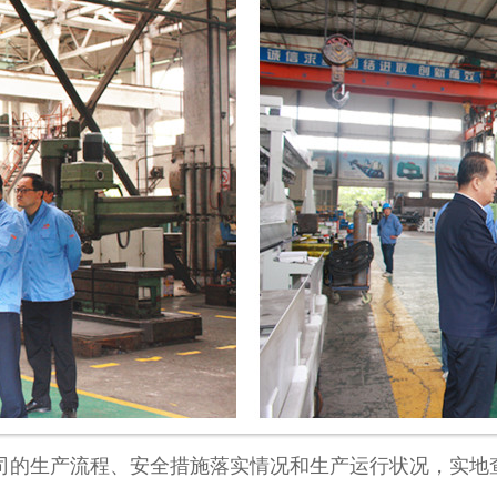
的生产流程、安全措施落实情况和生产运行状况，实地