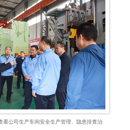
查看公司生产车间安全生产管理、隐患排查治