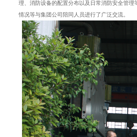
理、消防设备的配置分布以及日常消防安全管理
情况等与集团公司陪同人员进行了广泛交流。