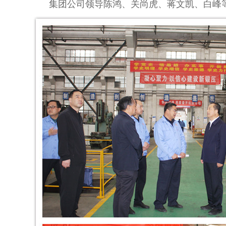
集团公司领导陈鸿、关尚虎、蒋文凯、白峰