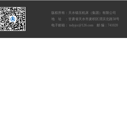
版权所有：天水锻压机床（集团）有限公司
地 址 ：甘肃省天水市麦积区渭滨北路58号
电子邮箱： tsdyjcc@126.com 邮 编：741020